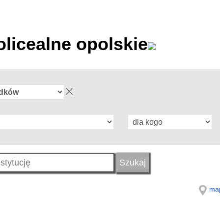
olicealne opolskie
ma