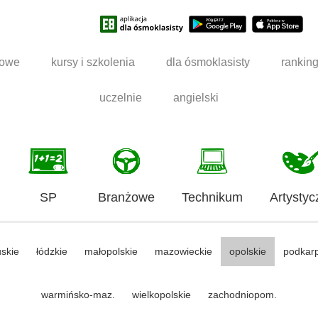
dowe
kursy i szkolenia
dla ósmoklasisty
rankin
uczelnie
angielski
SP
Branżowe
Technikum
Artystyc
uskie
łódzkie
małopolskie
mazowieckie
opolskie
podkar
warmińsko-maz.
wielkopolskie
zachodniopom.