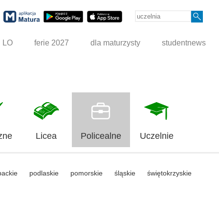
g LO
ferie 2027
dla maturzysty
studentnews
zne
Licea
Policealne
Uczelnie
packie
podlaskie
pomorskie
śląskie
świętokrzyskie