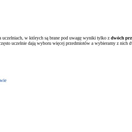
a uczelniach, w których są brane pod uwagę wyniki tylko z
dwóch pr
często uczelnie dają wyboru więcej przedmiotów a wybieramy z nich d
twie