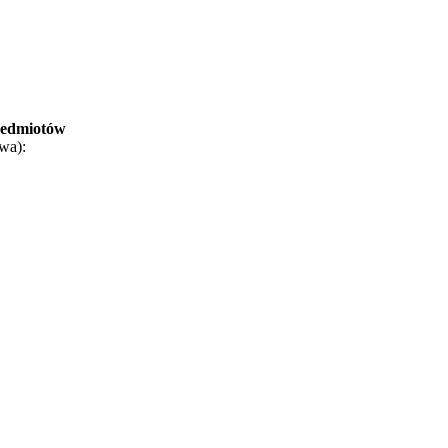
zedmiotów
wa):