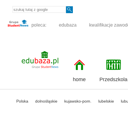
poleca:
edubaza
kwalifikacje zawo
home
Przedszkola
Polska
dolnośląskie
kujawsko-pom.
lubelskie
lub